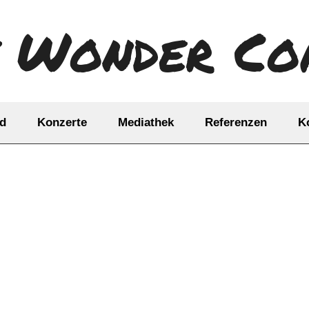
y Wonder C
d
Konzerte
Mediathek
Referenzen
K